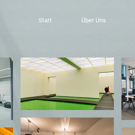
Start
Über Uns
P